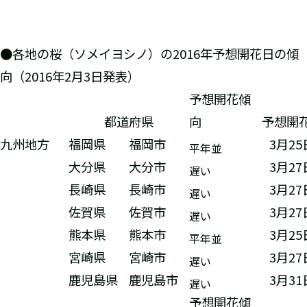
●各地の桜（ソメイヨシノ）の2016年予想開花日の傾
向（2016年2月3日発表）
予想開花傾
都道府県
向
予想開
九州地方
福岡県
福岡市
3月2
平年並
大分県
大分市
3月2
遅い
長崎県
長崎市
3月2
遅い
佐賀県
佐賀市
3月2
遅い
熊本県
熊本市
3月2
平年並
宮崎県
宮崎市
3月2
遅い
鹿児島県
鹿児島市
3月3
遅い
予想開花傾