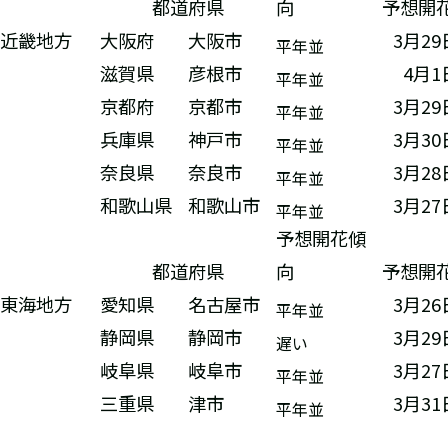
都道府県
向
予想開
近畿地方
大阪府
大阪市
3月2
平年並
滋賀県
彦根市
4月1
平年並
京都府
京都市
3月2
平年並
兵庫県
神戸市
3月3
平年並
奈良県
奈良市
3月2
平年並
和歌山県
和歌山市
3月2
平年並
予想開花傾
都道府県
向
予想開
東海地方
愛知県
名古屋市
3月2
平年並
静岡県
静岡市
3月2
遅い
岐阜県
岐阜市
3月2
平年並
三重県
津市
3月3
平年並