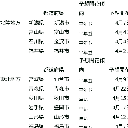
予想開花傾
都道府県
向
予想開
北陸地方
新潟県
新潟市
4月7
平年並
富山県
富山市
4月4
平年並
石川県
金沢市
4月4
平年並
福井県
福井市
4月2
平年並
予想開花傾
都道府県
向
予想開
東北地方
宮城県
仙台市
4月9
平年並
青森県
青森市
4月2
平年並
秋田県
秋田市
4月1
早い
岩手県
盛岡市
4月1
早い
山形県
山形市
4月1
早い
福島県
福島市
4月7
平年並