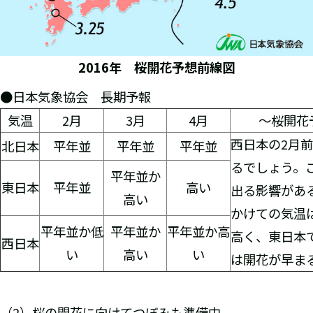
2016年 桜開花予想前線図
●日本気象協会 長期予報
気温
2月
3月
4月
～桜開花
西日本の2月
北日本
平年並
平年並
平年並
るでしょう。
平年並か
東日本
平年並
高い
出る影響があ
高い
かけての気温
平年並か低
平年並か
平年並か高
高く、東日本
西日本
い
高い
い
は開花が早ま
（2）
桜の開花に向けてつぼみも準備中