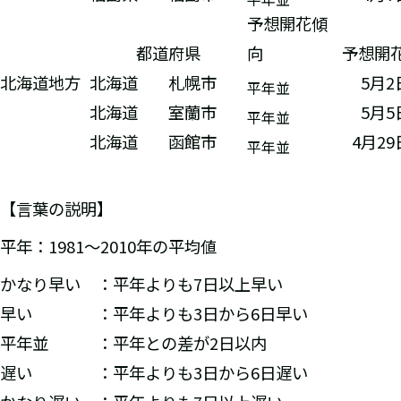
予想開花傾
都道府県
向
予想開
北海道地方
北海道
札幌市
5月2
平年並
北海道
室蘭市
5月5
平年並
北海道
函館市
4月2
平年並
【言葉の説明】
平年：1981～2010年の平均値
かなり早い ：平年よりも7日以上早い
早い ：平年よりも3日から6日早い
平年並 ：平年との差が2日以内
遅い ：平年よりも3日から6日遅い