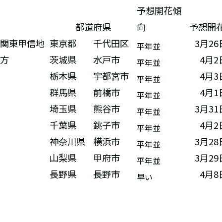
予想開花傾
都道府県
向
予想開
関東甲信地
東京都
千代田区
3月2
平年並
方
茨城県
水戸市
4月2
平年並
栃木県
宇都宮市
4月3
平年並
群馬県
前橋市
4月1
平年並
埼玉県
熊谷市
3月3
平年並
千葉県
銚子市
4月2
平年並
神奈川県
横浜市
3月2
平年並
山梨県
甲府市
3月2
平年並
長野県
長野市
4月8
早い