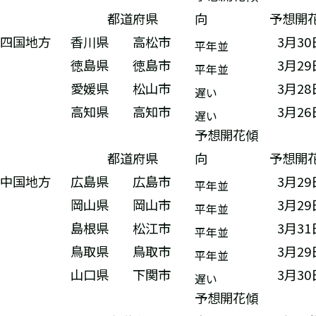
都道府県
向
予想開
四国地方
香川県
高松市
3月3
平年並
徳島県
徳島市
3月2
平年並
愛媛県
松山市
3月2
遅い
高知県
高知市
3月2
遅い
予想開花傾
都道府県
向
予想開
中国地方
広島県
広島市
3月2
平年並
岡山県
岡山市
3月2
平年並
島根県
松江市
3月3
平年並
鳥取県
鳥取市
3月2
平年並
山口県
下関市
3月3
遅い
予想開花傾