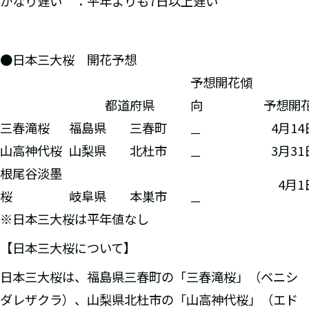
かなり遅い ：平年よりも7日以上遅い
●日本三大桜 開花予想
予想開花傾
都道府県
向
予想開
三春滝桜
福島県
三春町
4月1
—
山高神代桜
山梨県
北杜市
3月3
—
根尾谷淡墨
4月1
桜
岐阜県
本巣市
—
※日本三大桜は平年値なし
【日本三大桜について】
日本三大桜は、福島県三春町の「三春滝桜」（ベニシ
ダレザクラ）、山梨県北杜市の「山高神代桜」（エド