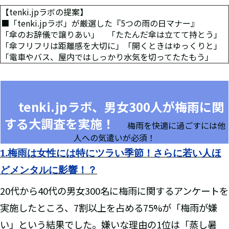
【tenki.jpラボの提案】
■「tenki.jpラボ」が厳選した『5つの雨の日マナー』
「傘のお辞儀で譲りあい」 「たたんだ傘は立てて持とう」
「傘フリフリは距離感を大切に」「開くときはゆっくりと」
「電車やバス、屋内ではしっかり水気を切ってたたもう」
tenki.jpラボ、男女300人が梅雨に関
する大調査を実施！
梅雨を快適に過ごすには他
人への気遣いが必須！
1.梅雨は女性には特にツラい季節！さらに若い人ほ
どメンタルに影響！？
20代から40代の男女300名に梅雨に関するアンケートを
実施したところ、7割以上を占める75%が「梅雨が嫌
い」という結果でした。嫌いな理由の1位は「蒸し暑