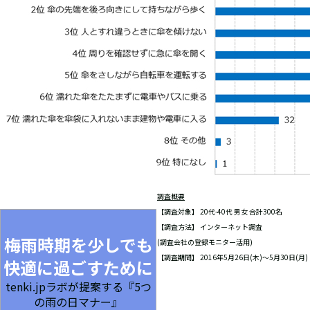
調査概要
【調査対象】 20代-40代 男女 合計300名
【調査方法】 インターネット調査
梅雨時期を少しでも
(調査会社の登録モニター活用)
【調査期間】 2016年5月26日(木)～5月30日(月)
快適に過ごすために
tenki.jpラボが提案する『5つ
の雨の日マナー』