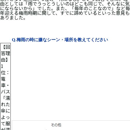
由としては「雨でうっとうしいのはどこも同じで、そんなに気
にならないから」でした。また、「毎年のことなので」など毎
年迎える梅雨時期に関して、すでに諦めているといった意見も
ありました。
Q.
梅雨の時に嫌なシーン・場所を教えてください
【回
答理
由】
1
位：
電
車・
バス
「濡
れた
傘に
よっ
て服
が濡