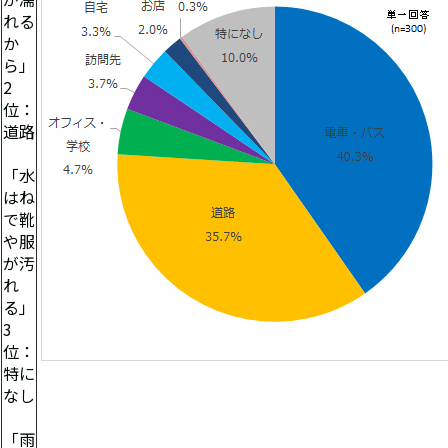
れる
か
ら」
2
位：
道路
「水
はね
で靴
や服
が汚
れ
る」
3
位：
特に
なし
「雨