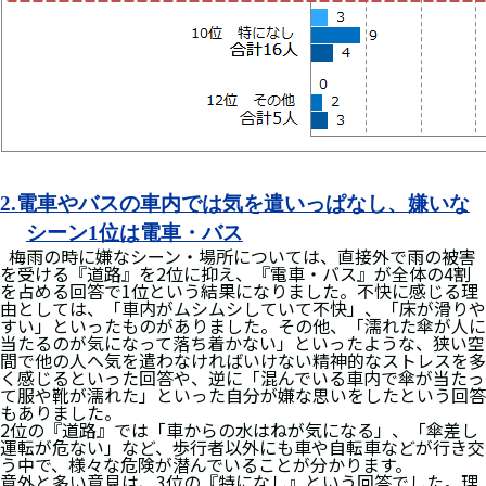
2.電車やバスの車内では気を遣いっぱなし、嫌いな
シーン1位は電車・バス
梅雨の時に嫌なシーン・場所については、直接外で雨の被害
を受ける『道路』を2位に抑え、『電車・バス』が全体の4割
を占める回答で1位という結果になりました。不快に感じる理
由としては、「車内がムシムシしていて不快」、「床が滑りや
すい」といったものがありました。その他、「濡れた傘が人に
当たるのが気になって落ち着かない」といったような、狭い空
間で他の人へ気を遣わなければいけない精神的なストレスを多
く感じるといった回答や、逆に「混んでいる車内で傘が当たっ
て服や靴が濡れた」といった自分が嫌な思いをしたという回答
もありました。
2位の『道路』では「車からの水はねが気になる」、「傘差し
運転が危ない」など、歩行者以外にも車や自転車などが行き交
う中で、様々な危険が潜んでいることが分かります。
意外と多い意見は、3位の『特になし』という回答でした。理