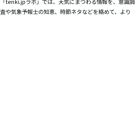
「tenki.jpラボ」では、天気にまつわる情報を、意識調
査や気象予報士の知恵、時節ネタなどを絡めて、より
天気や防災に興味を持っていただくことを目的として発
信しています。
以上
PDFダウンロード：
20160614_【調査リリース】tenki_jpラボ
vol_8_
ニュースTOPに戻る