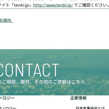
「tenki.jp」
http://www.tenki.jp/
でご確認ください
気傾向_
CONTACT
のご相談、取材、
その他のご依頼はこちら
ノロジー
企業情報
クノロジー
日本気象協会とは