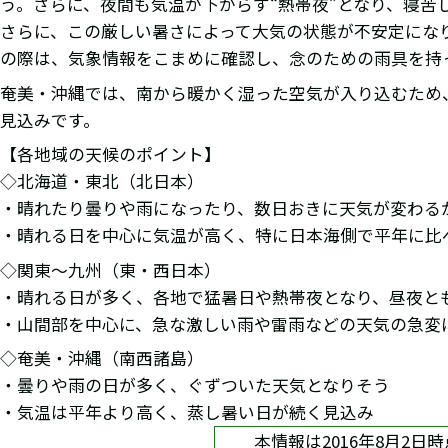
う。さらに、夜間も気温が下がらず“熱帯夜”となり、寝苦
さらに、この厳しい暑さによって大気の状態が不安定にな
の際は、気象情報をこまめに確認し、念のための雨具を持
奄美・沖縄では、南から暖かく湿った空気が入り込むため
見込みです。
【各地域の天候のポイント】
◇北海道・東北（北日本）
・晴れたり曇りや雨になったり、数日おきに天気が変わる
・晴れる日を中心に気温が高く、特に日本海側で平年に比
◇関東～九州（東・西日本）
・晴れる日が多く、各地で猛暑日や熱帯夜となり、昼夜と
・山間部を中心に、急な激しい雨や雷雨などの天気の急変
◇奄美・沖縄（南西諸島）
・曇りや雨の日が多く、ぐずついた天気となりそう
・気温は平年より高く、蒸し暑い日が続く見込み
本情報は2016年8月2