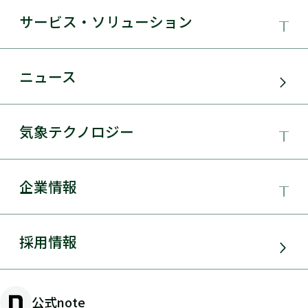
サービス・ソリューション
事業領域
ニュース
サービス・ソリューション
気象テクノロジー
電力需要予測
気象テクノロジー
企業情報
太陽光発電
総合数値気象予測システムSYNFOS
風力発電
日本気象協会とは
採用情報
JWA統合気象予測
環境アセスメント
組織概要
物理学的手法とAIを用いた日射量の短時間予測
公式note
防災・危機管理・気候変動対策