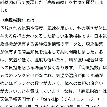
前線図の形で表現した『寒風前線』を共同で開発しま
した。
『寒風指数』とは
予想される気温や湿度、風速を用いて、冬の寒さが体に
与える負担の大小を表した新しい生活指数です。日本気
象協会が保有する各種気象情報のデータと、森永製菓
が保有する商品知見を活用して共同開発しました。冬
は、気温が低く、湿度も低いため、風が強い場合は体
への負担を感じる場面が多くなります。『寒風指数』は
五つのランク分けがなされ、気温や湿度が低く風速が
強いほどランクの数字が大きく、体への負担の度合い
が大きいことを意味しています。なお、『寒風指数』は
天気予報専門サイト「tenki.jp（てんきじぇーぴー）」
にて2016年12月1日（木）から2017年1月31日（火）に