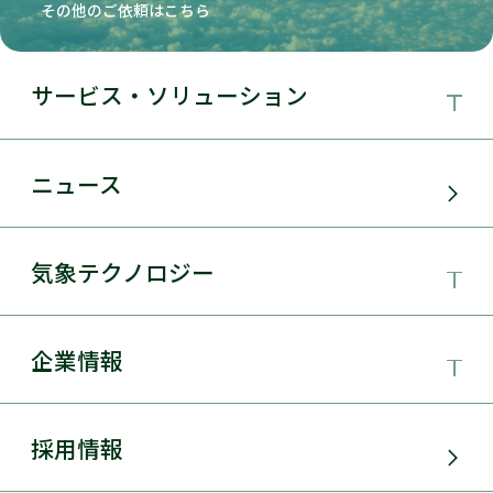
その他のご依頼はこちら
サービス・ソリューション
事業領域
ニュース
サービス・ソリューション
気象テクノロジー
電力需要予測
気象テクノロジー
企業情報
太陽光発電
総合数値気象予測システムSYNFOS
風力発電
日本気象協会とは
採用情報
JWA統合気象予測
環境アセスメント