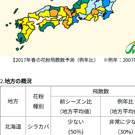
【2017年春の花粉飛散数予測（例年比） ※例年：2007
2.
地方の概況
飛散数
花粉
地方
前シーズン比
例年比
種別
（地方平均値）
（地方平均
少ない
非常に少
北海道
シラカバ
(50％)
（30%