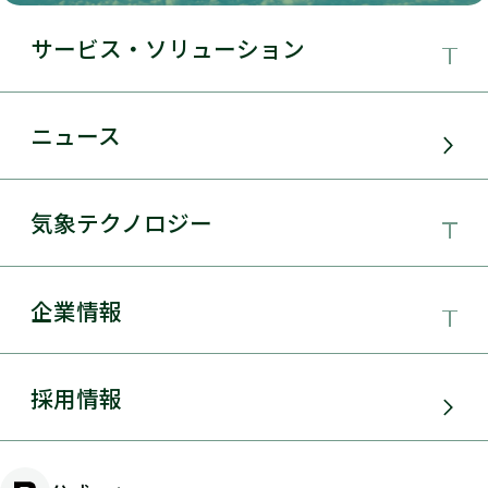
サービス・ソリューション
事業領域
ニュース
サービス・ソリューション
気象テクノロジー
電力需要予測
気象テクノロジー
企業情報
太陽光発電
総合数値気象予測システムSYNFOS
風力発電
日本気象協会とは
採用情報
JWA統合気象予測
環境アセスメント
組織概要
物理学的手法とAIを用いた日射量の短時間予測