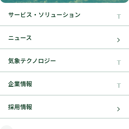
サービス・ソリューション
事業領域
ニュース
サービス・ソリューション
気象テクノロジー
電力需要予測
気象テクノロジー
企業情報
太陽光発電
総合数値気象予測システムSYNFOS
風力発電
日本気象協会とは
採用情報
JWA統合気象予測
環境アセスメント
組織概要