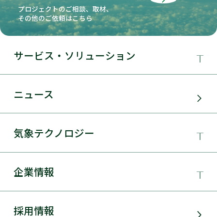
プロジェクトのご相談、取材、
その他のご依頼はこちら
サービス・ソリューション
事業領域
ニュース
サービス・ソリューション
気象テクノロジー
電力需要予測
気象テクノロジー
企業情報
太陽光発電
総合数値気象予測システムSYNFOS
風力発電
日本気象協会とは
採用情報