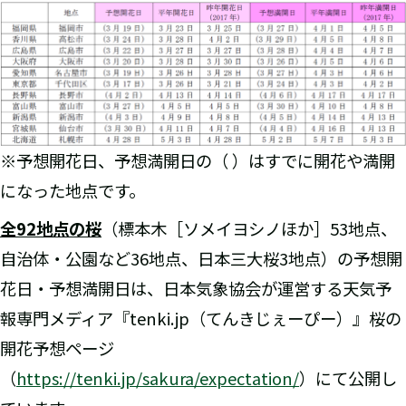
※予想開花日、予想満開日の（ ）はすでに開花や満開
になった地点です。
全92地点の桜
（標本木［ソメイヨシノほか］53地点、
自治体・公園など36地点、日本三大桜3地点）の予想開
花日・予想満開日は、日本気象協会が運営する天気予
報専門メディア『tenki.jp（てんきじぇーぴー）』桜の
開花予想ページ
（
https://tenki.jp/sakura/expectation/
）にて公開し