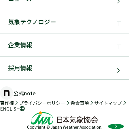
サービス・ソリューション
気象テクノロジー
電力需要予測
気象テクノロジー
企業情報
太陽光発電
総合数値気象予測システムSYNFOS
風力発電
日本気象協会とは
採用情報
JWA統合気象予測
環境アセスメント
組織概要
物理学的手法とAIを用いた日射量の短時間予測
公式note
防災・危機管理・気候変動対策
手法の開発
沿革
著作権
プライバシーポリシー
免責事項
サイトマップ
ENGLISH
交通（道路・鉄道・航空・船舶）
2年先長期気象予測
メッセージ
Copyright © Japan Weather Association.
気象海象予測・実況データ提供