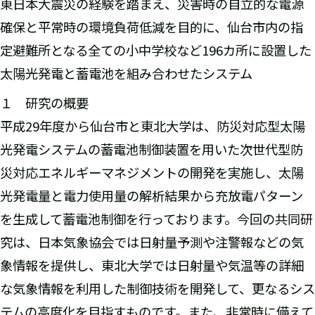
東日本大震災の経験を踏まえ、災害時の自立的な電源
確保と平常時の環境負荷低減を目的に、仙台市内の指
定避難所となる全ての小中学校など196カ所に設置した
太陽光発電と蓄電池を組み合わせたシステム
１ 研究の概要
平成29年度から仙台市と東北大学は、防災対応型太陽
光発電システムの蓄電池制御装置を用いた次世代型防
災対応エネルギーマネジメントの開発を実施し、太陽
光発電量と電力使用量の解析結果から充放電パターン
を生成して蓄電池制御を行っております。今回の共同研
究は、日本気象協会では日射量予測や注警報などの気
象情報を提供し、東北大学では日射量や気温等の詳細
な気象情報を利用した制御技術を開発して、更なるシス
テムの高度化を目指すものです。また、非常時に備えて