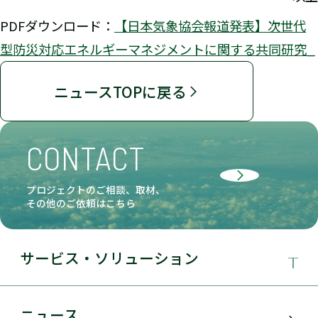
PDFダウンロード：
【日本気象協会報道発表】次世代
型防災対応エネルギーマネジメントに関する共同研究_
ニュースTOPに戻る
CONTACT
プロジェクトのご相談、取材、
その他のご依頼はこちら
サービス・ソリューション
事業領域
ニュース