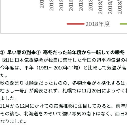
②
早い春の到来
①
寒冬だった前年度から一転しての暖冬
図1は日本気象協会が独自に集計した全国の週平均気温の
今年度は、平年（1981～2010年平均）と比較して気温
た。
秋の深まりは順調だったものの、冬物需要が本格化するはず
枯らし一号」が発表されず、札幌では11月20日にようや
ました。
11月から12月にかけての気温推移に注目してみると、前
その後も、北海道をのぞいて強い寒気の南下はなく、西日
なりました。