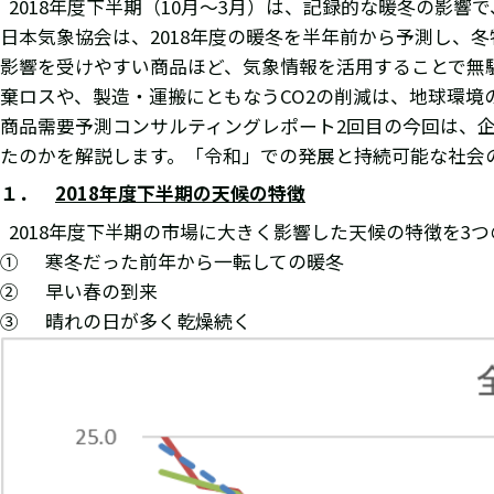
2018年度下半期（10月～3月）は、記録的な暖冬の影
日本気象協会は、2018年度の暖冬を半年前から予測し、
影響を受けやすい商品ほど、気象情報を活用することで無
棄ロスや、製造・運搬にともなうCO2の削減は、地球環境
商品需要予測コンサルティングレポート2回目の今回は、企
たのかを解説します。「令和」での発展と持続可能な社会
１．
2018
年度下半期の天候の特徴
2018年度下半期の市場に大きく影響した天候の特徴を3
① 寒冬だった前年から一転しての暖冬
② 早い春の到来
③ 晴れの日が多く乾燥続く