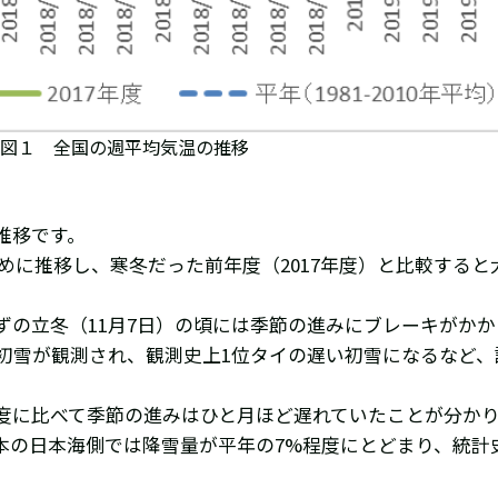
図１ 全国の週平均気温の推移
推移です。
が高めに推移し、寒冬だった前年度（2017年度）と比較する
の立冬（11月7日）の頃には季節の進みにブレーキがかか
く初雪が観測され、観測史上1位タイの遅い初雪になるなど
年度に比べて季節の進みはひと月ほど遅れていたことが分か
本の日本海側では降雪量が平年の7%程度にとどまり、統計