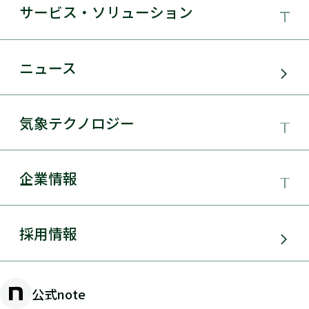
サービス・ソリューション
事業領域
ニュース
サービス・ソリューション
気象テクノロジー
電力需要予測
気象テクノロジー
企業情報
太陽光発電
総合数値気象予測システムSYNFOS
風力発電
日本気象協会とは
採用情報
JWA統合気象予測
環境アセスメント
組織概要
物理学的手法とAIを用いた日射量の短時間予測
公式note
防災・危機管理・気候変動対策
手法の開発
沿革