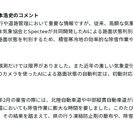
本浩史のコメント
行や道路管理において重要な情報ですが、従来、高額な気
象協会とSpecteeが共同開発したAIによる路面状態判
路面状態を判別するため、積雪寒冷地の効率的な除雪作業
観測だけでは限界がありました。また近年の激しい気象変
のカメラを使ったAIによる路面状態の自動判定は、初動対
年2月の豪雪の際には、北陸自動車道や中部縦貫自動車道が
県道においても除雪作業に膨大な時間を要しました。このたび、
、その結果を踏まえて、県の行う凍結防止剤の散布や、除