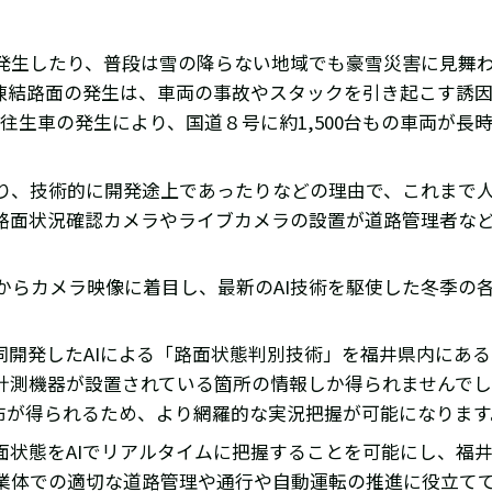
発生したり、普段は雪の降らない地域でも豪雪災害に見舞
凍結路面の発生は、車両の事故やスタックを引き起こす誘
往生車の発生により、国道８号に約1,500台もの車両が長
り、技術的に開発途上であったりなどの理由で、これまで
路面状況確認カメラやライブカメラの設置が道路管理者な
年からカメラ映像に着目し、最新のAI技術を駆使した冬季の
同開発したAIによる「路面状態判別技術」を福井県内にあ
計測機器が設置されている箇所の情報しか得られませんで
布が得られるため、より網羅的な実況把握が可能になります
面状態をAIでリアルタイムに把握することを可能にし、福
業体での適切な道路管理や通行や自動運転の推進に役立て