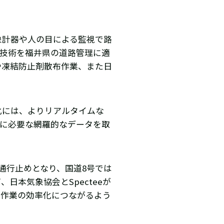
象計器や人の目による監視で路
別技術を福井県の道路管理に適
や凍結防止剤散布作業、また日
化には、よりリアルタイムな
応に必要な網羅的なデータを取
通行止めとなり、国道8号では
日本気象協会とSpecteeが
雪作業の効率化につながるよう