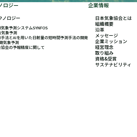
ノロジー
企業情報
クノロジー
日本気象協会とは
組織概要
気象予測システムSYNFOS
沿革
合気象予測
メッセージ
的手法とAIを用いた日射量の短時間予測手法の開発
企業ミッション
長期気象予測
経営理念
象協会の予報精度に関して
取り組み
資格&受賞
サステナビリティ