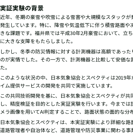
実証実験の背景
近年、冬期の豪雪や吹雪による雪害や大規模なスタックが
発生しています。特に、降雪や気温低下に伴う積雪路面や
きな課題です。福井県では平成30年2月豪雪において、立ち
に大きな支障をもたらしました。
しかし、冬季の防災情報に対する計測機器は高額であった
のが実情でした。その一方で、計測機器と比較して安価な
た。
このような状況の中、日本気象協会とスペクティは2019
イム提供サービスの開発を共同で実施しています。
この共同技術開発を基に、日本気象協会とスペクティが共
し、精度検証を目的とした実証実験を行います。今までは
メラ画像を用いてAI判定することで、路面状態の面的な分
日本気象協会とスペクティは、本実証実験により詳細な路
道路管理者や自治体など、道路管理や防災事業に関わる事