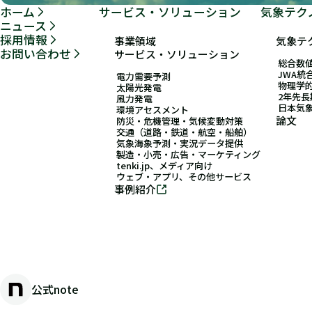
ホーム
サービス・ソリューション
気象テク
ニュース
採用情報
事業領域
気象テ
お問い合わせ
サービス・ソリューション
総合数値
JWA統
電力需要予測
物理学
太陽光発電
2年先
風力発電
日本気
環境アセスメント
論文
防災・危機管理・気候変動対策
交通（道路・鉄道・航空・船舶）
気象海象予測・実況データ提供
製造・小売・広告・マーケティング
tenki.jp、メディア向け
ウェブ・アプリ、その他サービス
事例紹介
公式note