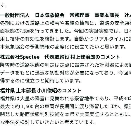
す。
一般財団法人 日本気象協会 常務理事 事業本部長 辻
冬期における道路上の積雪や凍結の情報は、道路の安全通
面状態の把握を行ってきました。今回の実証実験では、日本気
用し技術の有効性を検証します。自動かつリアルタイムに
本気象協会の予測情報の高度化に役立てたいと思います。
株式会社Spectee 代表取締役 村上建治郎のコメント
降雪時の道路状態の判定は定点に設置された計測器による
データをもとに迅速な初動対応が必要になっており、今回
得するのに役立つと期待しています。
福井県 土木部長 小川俊昭のコメント
福井県は大量の降雪に見舞われる豪雪地帯であり、平成30
最大で約 1,500 台の車両が長期間に渡り滞留したほか、
開発した路面状態判別技術を本県で共同実証するとともに
な手法を検討していきたいと考えています。