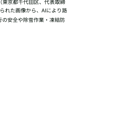
e（東京都千代田区、代表取締
得られた画像から、AIにより路
行の安全や除雪作業・凍結防