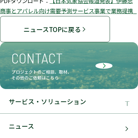
PDFダウンロード：
【日本気象協会報道発表】伊藤忠
商事とアパレル向け需要予測サービス事業で業務提携_
ニュースTOPに戻る
CONTACT
プロジェクトのご相談、取材、
その他のご依頼はこちら
サービス・ソリューション
事業領域
ニュース