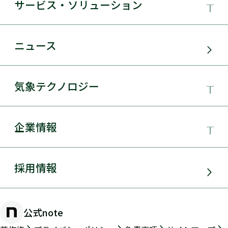
サービス・ソリューション
事業領域
ニュース
サービス・ソリューション
気象テクノロジー
電力需要予測
気象テクノロジー
企業情報
太陽光発電
総合数値気象予測システムSYNFOS
風力発電
日本気象協会とは
採用情報
JWA統合気象予測
環境アセスメント
組織概要
物理学的手法とAIを用いた日射量の短時間予測
公式note
防災・危機管理・気候変動対策
手法の開発
沿革