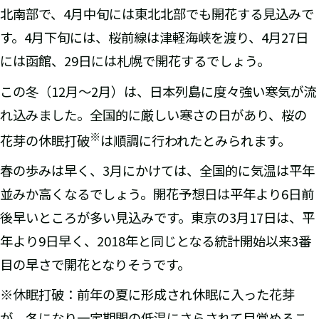
北南部で、4月中旬には東北北部でも開花する見込みで
す。4月下旬には、桜前線は津軽海峡を渡り、4月27日
には函館、29日には札幌で開花するでしょう。
この冬（12月～2月）は、日本列島に度々強い寒気が流
れ込みました。全国的に厳しい寒さの日があり、桜の
※
花芽の休眠打破
は順調に行われたとみられます。
春の歩みは早く、3月にかけては、全国的に気温は平年
並みか高くなるでしょう。開花予想日は平年より6日前
後早いところが多い見込みです。東京の3月17日は、平
年より9日早く、2018年と同じとなる統計開始以来3番
目の早さで開花となりそうです。
※休眠打破：前年の夏に形成され休眠に入った花芽
が、冬になり一定期間の低温にさらされて目覚めるこ