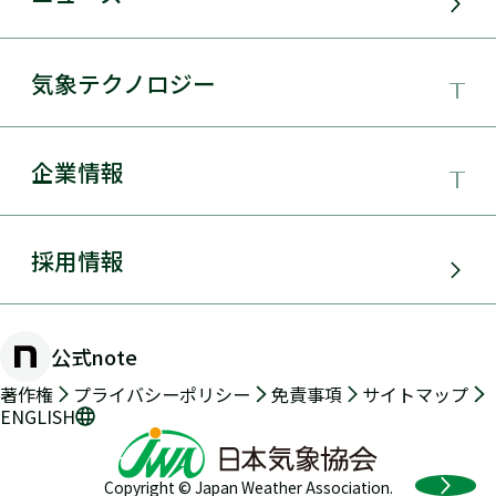
サービス・ソリューション
気象テクノロジー
電力需要予測
気象テクノロジー
企業情報
太陽光発電
総合数値気象予測システムSYNFOS
風力発電
日本気象協会とは
採用情報
JWA統合気象予測
環境アセスメント
組織概要
物理学的手法とAIを用いた日射量の短時間予測
公式note
防災・危機管理・気候変動対策
手法の開発
沿革
著作権
プライバシーポリシー
免責事項
サイトマップ
ENGLISH
交通（道路・鉄道・航空・船舶）
2年先長期気象予測
メッセージ
Copyright © Japan Weather Association.
気象海象予測・実況データ提供