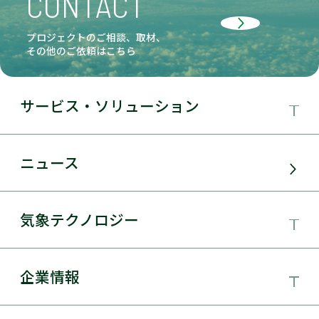
CONTACT
プロジェクトのご相談、取材、
その他のご依頼はこちら
サービス・ソリューション
事業領域
ニュース
サービス・ソリューション
気象テクノロジー
電力需要予測
気象テクノロジー
企業情報
太陽光発電
総合数値気象予測システムSYNFOS
風力発電