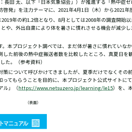
長：長田 太、以下「日本気象協会」）が推進する「熱中症
発」を注力テーマに、2021年4月1日（木）から2021
2019年の約1.2倍となり、8月としては2008年の調査開
ことや、外出自粛により体を暑さに慣れさせる機会が減少し
。本プロジェクト調べでは、まだ体が暑さに慣れていなかっ
観測した前後の熱中症搬送者数を比較したところ、真夏日を
ました。（参考資料）
対策について呼びかけてきましたが、夏季だけでなくその
知ってもらうことを目的に、本プロジェクト公式サイトに
アル」（
https://www.netsuzero.jp/learning/le15
）を、本
（表面）