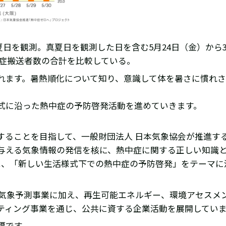
真夏日を観測。真夏日を観測した日を含む5月24日（金）から
中症搬送者数の合計を比較している。
れます。暑熱順化について知り、意識して体を暑さに慣れさ
式に沿った熱中症の予防啓発活動を進めていきます。
ることを目指して、一般財団法人 日本気象協会が推進するプ
与える気象情報の発信を核に、熱中症に関する正しい知識
年は、「新しい生活様式下での熱中症の予防啓発」をテーマ
る気象予測事業に加え、再生可能エネルギー、環境アセスメ
ティング事業を通じ、公共に資する企業活動を展開してい
標です。