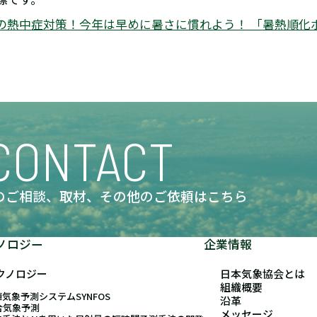
の熱中症対策！今年は早めに暑さに慣れよう！ 「暑熱順化ポ
CONTACT
のご相談、取材、
その他のご依頼はこちら
ノロジー
企業情報
クノロジー
日本気象協会とは
組織概要
気象予測システムSYNFOS
沿革
合気象予測
メッセージ