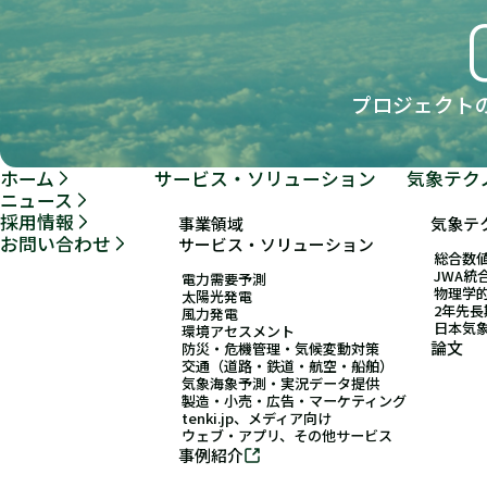
プロジェクト
ホーム
サービス・ソリューション
気象テク
ニュース
採用情報
事業領域
気象テ
お問い合わせ
サービス・ソリューション
総合数値
JWA統
電力需要予測
物理学
太陽光発電
2年先
風力発電
日本気
環境アセスメント
論文
防災・危機管理・気候変動対策
交通（道路・鉄道・航空・船舶）
気象海象予測・実況データ提供
製造・小売・広告・マーケティング
tenki.jp、メディア向け
ウェブ・アプリ、その他サービス
事例紹介