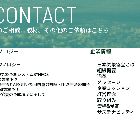
CONTACT
のご相談、取材、
その他のご依頼はこちら
ノロジー
企業情報
クノロジー
日本気象協会とは
組織概要
気象予測システムSYNFOS
沿革
合気象予測
メッセージ
的手法とAIを用いた日射量の短時間予測手法の開発
企業ミッション
長期気象予測
経営理念
象協会の予報精度に関して
取り組み
資格&受賞
サステナビリティ