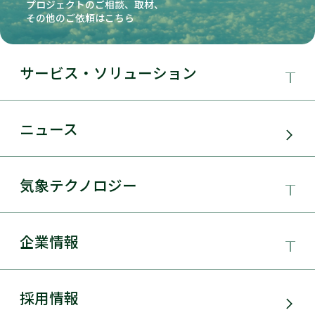
プロジェクトのご相談、取材、
その他のご依頼はこちら
サービス・ソリューション
事業領域
ニュース
サービス・ソリューション
気象テクノロジー
電力需要予測
気象テクノロジー
企業情報
太陽光発電
総合数値気象予測システムSYNFOS
風力発電
日本気象協会とは
採用情報
JWA統合気象予測