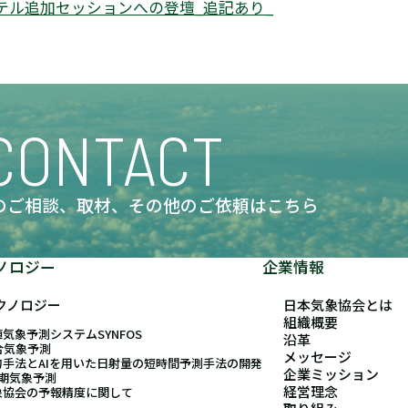
テル追加セッションへの登壇_追記あり_
CONTACT
のご相談、取材、
その他のご依頼はこちら
ノロジー
企業情報
クノロジー
日本気象協会とは
組織概要
気象予測システムSYNFOS
沿革
合気象予測
メッセージ
的手法とAIを用いた日射量の短時間予測手法の開発
企業ミッション
長期気象予測
経営理念
象協会の予報精度に関して