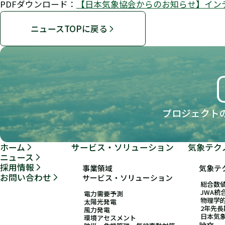
PDFダウンロード：
【日本気象協会からのお知らせ】イン
ニュースTOPに戻る
プロジェクト
ホーム
サービス・ソリューション
気象テク
ニュース
採用情報
事業領域
気象テ
お問い合わせ
サービス・ソリューション
総合数値
JWA統
電力需要予測
物理学
太陽光発電
2年先
風力発電
日本気
環境アセスメント