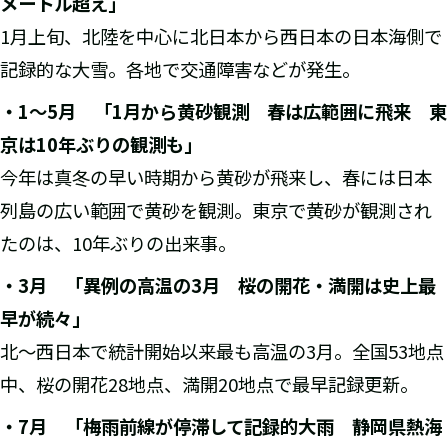
メートル超え」
1月上旬、北陸を中心に北日本から西日本の日本海側で
記録的な大雪。各地で交通障害などが発生。
・
1
～
5
月 「
1
月から黄砂観測 春は広範囲に飛来 東
京は
10
年ぶりの観測も」
今年は真冬の早い時期から黄砂が飛来し、春には日本
列島の広い範囲で黄砂を観測。東京で黄砂が観測され
たのは、10年ぶりの出来事。
・
3
月 「異例の高温の
3
月 桜の開花・満開は史上最
早が続々」
北～西日本で統計開始以来最も高温の3月。全国53地点
中、桜の開花28地点、満開20地点で最早記録更新。
・
7
月 「梅雨前線が停滞して記録的大雨 静岡県熱海