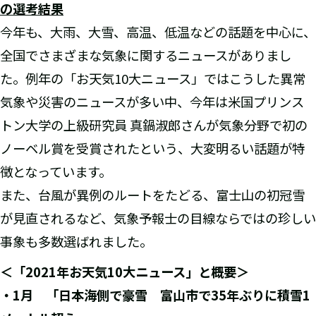
の選考結果
今年も、大雨、大雪、高温、低温などの話題を中心に、
全国でさまざまな気象に関するニュースがありまし
た。例年の「お天気10大ニュース」ではこうした異常
気象や災害のニュースが多い中、今年は米国プリンス
トン大学の上級研究員 真鍋淑郎さんが気象分野で初の
ノーベル賞を受賞されたという、大変明るい話題が特
徴となっています。
また、台風が異例のルートをたどる、富士山の初冠雪
が見直されるなど、気象予報士の目線ならではの珍しい
事象も多数選ばれました。
＜「2021
年お天気10
大ニュース」と概要＞
・
1
月 「日本海側で豪雪 富山市で
35
年ぶりに積雪
1