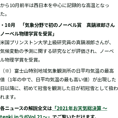
から10月前半は西日本を中心に記録的な高温となっ
た。
・
10
月 「気象分野で初のノーベル賞 真鍋淑郎さん
ノーベル物理学賞を受賞」
米国プリンストン大学上級研究員の真鍋淑郎さんが、
気候変動の予測に関する研究などが評価され、ノーベ
ル物理学賞を受賞。
（※）富士山特別地域気象観測所の日平均気温の最高
値（1年の中で、日平均気温の最も高い値）が出現した
日以降に、初めて冠雪を観測した日が初冠雪として扱わ
れます。
各ニュースの解説全文は
「2021
年お天気総決算
～
tenki.jp
ラボVol.21
～」
でご覧いただけます。