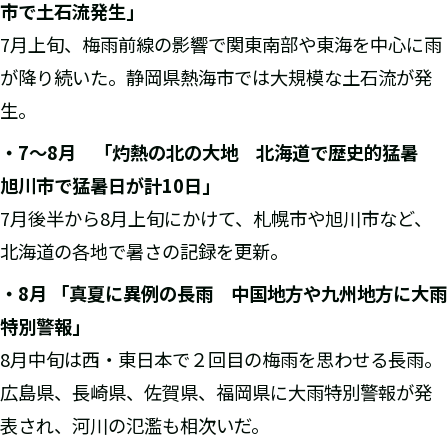
市で土石流発生」
7月上旬、梅雨前線の影響で関東南部や東海を中心に雨
が降り続いた。静岡県熱海市では大規模な土石流が発
生。
・
7
～
8
月 「灼熱の北の大地 北海道で歴史的猛暑
旭川市で猛暑日が計
10
日」
7月後半から8月上旬にかけて、札幌市や旭川市など、
北海道の各地で暑さの記録を更新。
・
8
月
「真夏に異例の長雨 中国地方や九州地方に大雨
特別警報」
8月中旬は西・東日本で２回目の梅雨を思わせる長雨。
広島県、長崎県、佐賀県、福岡県に大雨特別警報が発
表され、河川の氾濫も相次いだ。