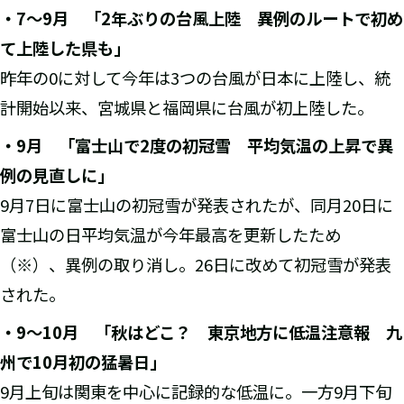
・
7
～
9
月 「
2
年ぶりの台風上陸 異例のルートで初め
て上陸した県も」
昨年の0に対して今年は3つの台風が日本に上陸し、統
計開始以来、宮城県と福岡県に台風が初上陸した。
・
9
月 「富士山で
2
度の初冠雪 平均気温の上昇で異
例の見直しに」
9月7日に富士山の初冠雪が発表されたが、同月20日に
富士山の日平均気温が今年最高を更新したため
（※）、異例の取り消し。26日に改めて初冠雪が発表
された。
・
9
～
10
月 「秋はどこ？ 東京地方に低温注意報 九
州で
10
月初の猛暑日」
9月上旬は関東を中心に記録的な低温に。一方9月下旬