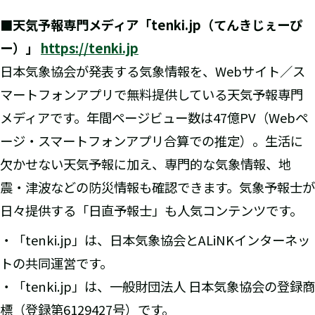
■天気予報専門メディア「tenki.jp（てんきじぇーぴ
ー）」
https://tenki.jp
日本気象協会が発表する気象情報を、Webサイト／ス
マートフォンアプリで無料提供している天気予報専門
メディアです。年間ページビュー数は47億PV（Webペ
ージ・スマートフォンアプリ合算での推定）。生活に
欠かせない天気予報に加え、専門的な気象情報、地
震・津波などの防災情報も確認できます。気象予報士が
日々提供する「日直予報士」も人気コンテンツです。
・「tenki.jp」は、日本気象協会とALiNKインターネッ
トの共同運営です。
・「tenki.jp」は、一般財団法人 日本気象協会の登録商
標（登録第6129427号）です。