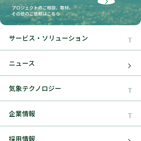
プロジェクトのご相談、取材、
その他のご依頼はこちら
サービス・ソリューション
事業領域
ニュース
サービス・ソリューション
気象テクノロジー
電力需要予測
気象テクノロジー
企業情報
太陽光発電
総合数値気象予測システムSYNFOS
風力発電
日本気象協会とは
採用情報