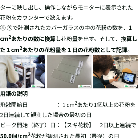
ターに映し出し、操作しながらモニターに表示された
花粉をカウンターで数えます。
④ ③で計測されたカバーガラスの中の花粉の数を、
1
2
cm
あたりの数に換算し
花粉量を出す。そして、
換算し
2
た
１
cm
あたりの花粉量を１日の花粉数として記録
。
用語の説明
2
飛散開始日
： 1 cm
あたり1個以上の花粉を
2日連続して観測した場合の最初の日
ピーク開始（終了）日：【スギ花粉】 2日以上連続で
2
50.0個/cm
花粉が観測された最初（最後）の日