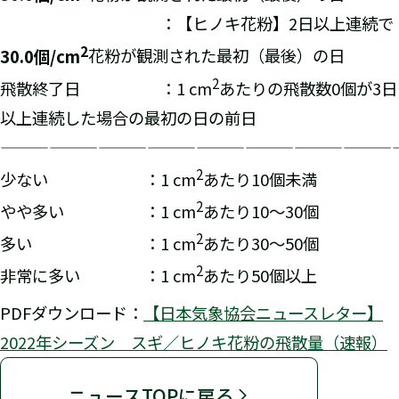
：【ヒノキ花粉】2日以上連続で
2
30.0個/cm
花粉が観測された最初（最後）の日
2
飛散終了日
：1 cm
あたりの飛散数0個が3日
以上連続した場合の最初の日の前日
————————————————————————
2
少ない ：1 cm
あたり10個未満
2
やや多い ：1 cm
あたり10～30個
2
多い ：1 cm
あたり30～50個
2
非常に多い ：1 cm
あたり50個以上
PDFダウンロード：
【日本気象協会ニュースレター】
2022年シーズン スギ／ヒノキ花粉の飛散量（速報）
ニュースTOPに戻る