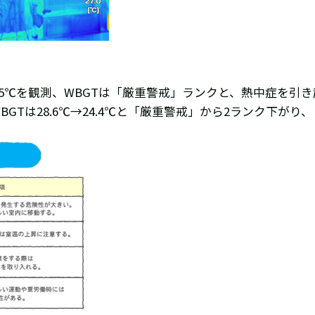
.5℃を観測、WBGTは「厳重警戒」ランクと、熱中症を引
Tは28.6℃→24.4℃と「厳重警戒」から2ランク下がり