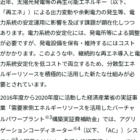
近年、太陽光発電等の再生可能エネルギー（以下、
「再エネ」）による出力変動や余剰電力の発生等、電
力系統の安定運用に影響を及ぼす課題が顕在化しつつ
あります。電力系統の安定化には、発電所等による調整
が必要ですが、発電設備を保有・維持するにはコスト
がかかります。このような中、継続的な再エネ導入と電
力系統安定化を低コストで両立するため、分散型エネ
ルギーリソースを積極的に活用した新たな仕組みが必
要とされています。
2016年度から2020年度に活動した経済産業省の実証事
業「需要家側エネルギーリソースを活用したバーチャ
※
3
ルパワープラント
構築実証費補助金」では、アグリ
※
4
ゲーションコーディネーター
（以下、「AC」）シス
※
5