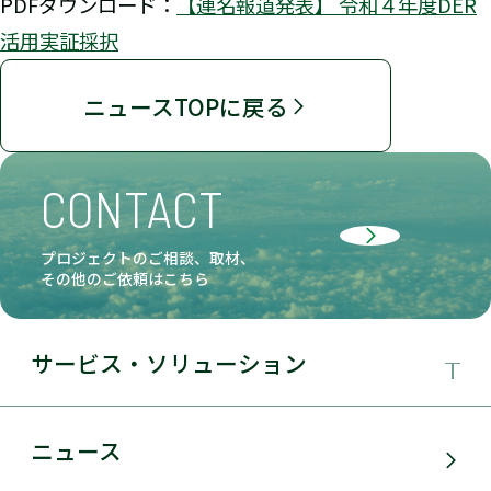
PDFダウンロード：
【連名報道発表】 令和４年度DER
活用実証採択
ニュースTOPに戻る
CONTACT
プロジェクトのご相談、取材、
その他のご依頼はこちら
サービス・ソリューション
事業領域
ニュース