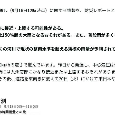
通し（9月16日12時時点）に関する情報を、防災レポート
州に接近・上陸する可能性がある。
大比150%超の大雨となるおそれがある。また、普段雨が多
くの河川で現状の整備水準を超える規模の雨量が予測され
0㎞/hの速さで進んでいます。昨日から発達し、中心気圧は9
日）頃には九州南部にかなり接近または上陸するおそれがあり
その後、進路を東向きに変えて20日（火）にかけて東日本