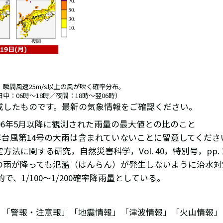
 瞬間風速25m/s以上の風が吹く確率分布。
日中：06時～18時／夜間：18時～翌06時）
ら作成したものです。最新の気象情報をご確認ください。
006年5月以降に観測された雨量の最大値との比のこと
05年台風第14号の大雨は含まれていないことに留意してくださ
関する研究，自然災害科学，Vol. 40，特別号，pp. 157
模の雨が降っても氾濫（はんらん）が発生しないように治水
1/100～1/200確率降雨量としている。
では、「警報・注意報」「地震情報」「津波情報」「火山情報