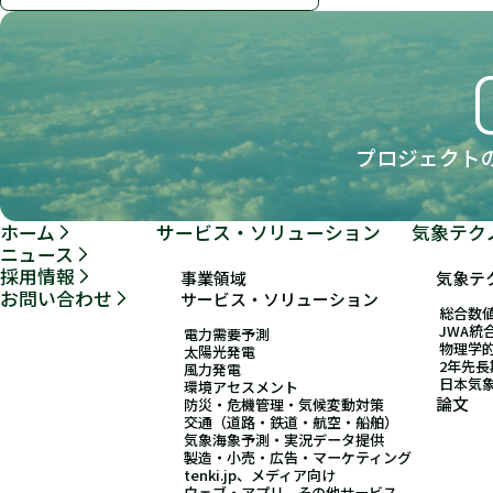
プロジェクト
ホーム
サービス・ソリューション
気象テク
ニュース
採用情報
事業領域
気象テ
お問い合わせ
サービス・ソリューション
総合数値
JWA統
電力需要予測
物理学
太陽光発電
2年先
風力発電
日本気
環境アセスメント
論文
防災・危機管理・気候変動対策
交通（道路・鉄道・航空・船舶）
気象海象予測・実況データ提供
製造・小売・広告・マーケティング
tenki.jp、メディア向け
ウェブ・アプリ、その他サービス