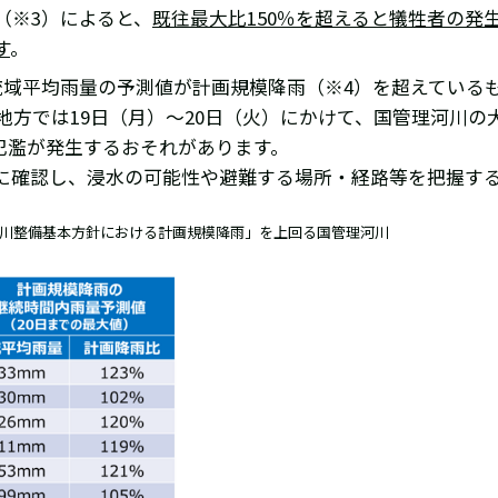
（※3）によると、
既往最大比150％を超えると犠牲者の発
す
。
流域平均雨量の予測値が計画規模降雨（※4）を超えている
国地方では19日（月）～20日（火）にかけて、国管理河川
氾濫が発生するおそれがあります。
に確認し、浸水の可能性や避難する場所・経路等を把握す
河川整備基本方針における計画規模降雨」を上回る国管理河川