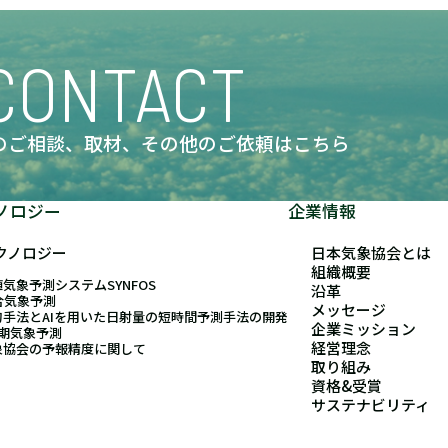
CONTACT
のご相談、取材、
その他のご依頼はこちら
ノロジー
企業情報
クノロジー
日本気象協会とは
組織概要
気象予測システムSYNFOS
沿革
合気象予測
メッセージ
的手法とAIを用いた日射量の短時間予測手法の開発
企業ミッション
長期気象予測
経営理念
象協会の予報精度に関して
取り組み
資格&受賞
サステナビリティ