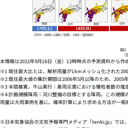
図2
（
本情報は2022年9月16日（金）12時時点の予測資料か
※1 既往最大比とは、解析雨量が1kmメッシュ化された2
※2 既往最大値の集計期間は2006年5月以降のため、20
※3 本間基寛，牛山素行：豪雨災害における犠牲者数の推定方法に
※4 計画規模降雨：河川整備の目標とする降雨。この規
雨量は大雨事例を基に、確率計算により求める方法が一般的で、
※日本気象協会の天気予報専門メディア「tenki.jp」