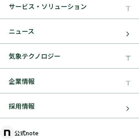
サービス・ソリューション
事業領域
ニュース
サービス・ソリューション
気象テクノロジー
電力需要予測
気象テクノロジー
企業情報
太陽光発電
総合数値気象予測システムSYNFOS
風力発電
日本気象協会とは
採用情報
JWA統合気象予測
環境アセスメント
組織概要
物理学的手法とAIを用いた日射量の短時間予測
公式note
防災・危機管理・気候変動対策
手法の開発
沿革