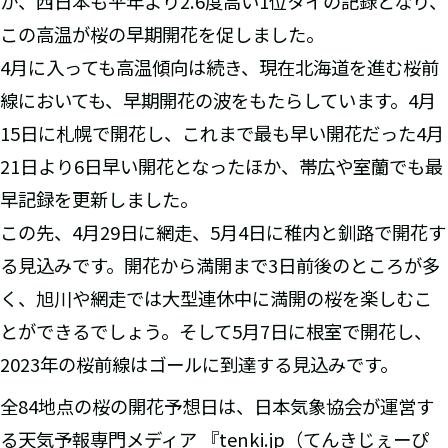
か、西日本も平年より2.6度高い1位タイの記録となり、
この高温が桜の早期開花を促しました。
4月に入っても高温傾向は続き、現在北海道を進む桜前
線においても、早期開花の波をもたらしています。4月
15日に札幌で開花し、これまで最も早い開花だった4月
21日より6日早い開花となったほか、帯広や室蘭でも最
早記録を更新しました。
この先、4月29日に網走、5月4日に稚内と釧路で開花す
る見込みです。開花から満開まで3日前後のところが多
く、旭川や網走では大型連休中に満開の桜を楽しむこ
とができるでしょう。そして5月7日に根室で開花し、
2023年の桜前線はゴールに到達する見込みです。
全84地点の桜の開花予想日は、日本気象協会が運営す
る天気予報専門メディア 『tenki.jp（てんきじぇーぴ