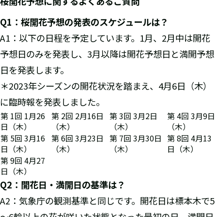
桜開花予想に関するよくあるご質問
Q1
：桜開花予想の発表のスケジュールは？
A1：以下の日程を予定しています。1月、2月中は開花
予想日のみを発表し、3月以降は開花予想日と満開予想
日を発表します。
＊2023年シーズンの開花状況を踏まえ、4月6日（木）
に臨時報を発表しました。
第 1回 1月26
第 2回 2月16日
第 3回 3月2日
第 4回 3月9日
日（木）
（木）
（木）
（木）
第 5回 3月16
第 6回 3月23日
第 7回 3月30日
第 8回 4月13
日（木）
（木）
（木）
日（木）
第 9回 4月27
日（木）
Q2
：開花日・満開日の基準は？
A2：気象庁の観測基準と同じです。開花日は標本木で5
～6輪以上の花が咲いた状態となった最初の日、満開日