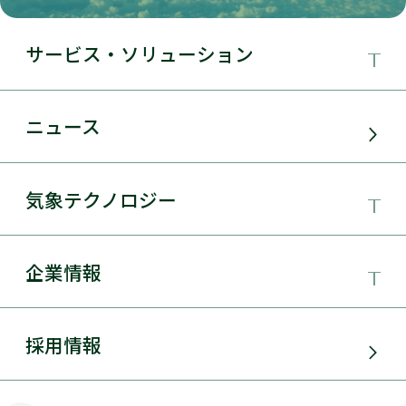
サービス・ソリューション
事業領域
ニュース
サービス・ソリューション
気象テクノロジー
電力需要予測
気象テクノロジー
企業情報
太陽光発電
総合数値気象予測システムSYNFOS
風力発電
日本気象協会とは
採用情報
JWA統合気象予測
環境アセスメント
組織概要