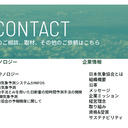
CONTACT
のご相談、取材、
その他のご依頼はこちら
ノロジー
企業情報
クノロジー
日本気象協会とは
組織概要
気象予測システムSYNFOS
沿革
合気象予測
メッセージ
的手法とAIを用いた日射量の短時間予測手法の開発
企業ミッション
長期気象予測
経営理念
象協会の予報精度に関して
取り組み
資格&受賞
サステナビリティ