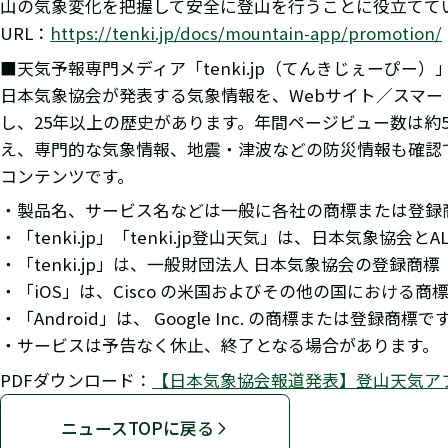
山の気象変化を把握して安全に登山を行うことに役立てて
URL：
https://tenki.jp/docs/mountain-app/promotion/
■天気予報専門メディア「tenki.jp（てんきじぇーぴー）
日本気象協会が発表する気象情報を、Webサイト／スマー
し、25年以上の歴史があります。年間ページビュー数は約
え、専門的な気象情報、地震・津波などの防災情報も確認
コンテンツです。
・製品名、サービス名などは一般に各社の商標または登録
・「tenki.jp」「tenki.jp登山天気」は、日本気象協会
・「tenki.jp」は、一般財団法人 日本気象協会の登録商標（
・「iOS」は、Cisco の米国およびその他の国におけ
・「Android」は、 Google Inc. の商標または登録商標で
・サービスは予告なく休止、終了となる場合があります。
PDFダウンロード：
【日本気象協会報道発表】登山天気ア
ニュースTOPに戻る