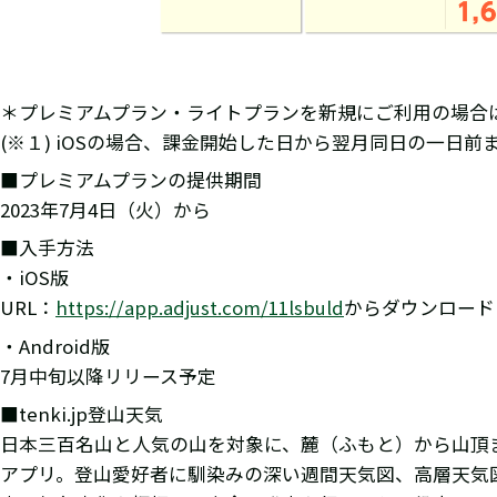
＊プレミアムプラン・ライトプランを新規にご利用の場合は
(※１) iOSの場合、課金開始した日から翌月同日の一日前
■プレミアムプランの提供期間
2023年7月4日（火）から
■入手方法
・iOS版
URL：
https://app.adjust.com/11lsbuld
からダウンロード
・Android版
7月中旬以降リリース予定
■tenki.jp登山天気
日本三百名山と人気の山を対象に、麓（ふもと）から山頂
アプリ。登山愛好者に馴染みの深い週間天気図、高層天気