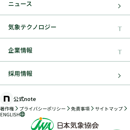
事業領域
ニュース
サービス・ソリューション
気象テクノロジー
電力需要予測
気象テクノロジー
企業情報
太陽光発電
総合数値気象予測システムSYNFOS
風力発電
日本気象協会とは
採用情報
JWA統合気象予測
環境アセスメント
組織概要
物理学的手法とAIを用いた日射量の短時間予測
公式note
防災・危機管理・気候変動対策
手法の開発
沿革
著作権
プライバシーポリシー
免責事項
サイトマップ
ENGLISH
交通（道路・鉄道・航空・船舶）
2年先長期気象予測
メッセージ