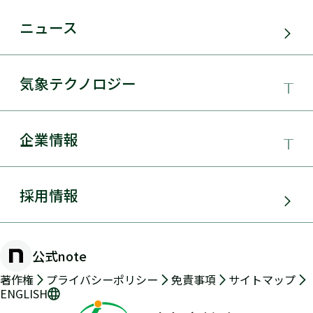
事業領域
ニュース
サービス・ソリューション
気象テクノロジー
電力需要予測
気象テクノロジー
企業情報
太陽光発電
総合数値気象予測システムSYNFOS
風力発電
日本気象協会とは
採用情報
JWA統合気象予測
環境アセスメント
組織概要
物理学的手法とAIを用いた日射量の短時間予測
公式note
防災・危機管理・気候変動対策
手法の開発
沿革
著作権
プライバシーポリシー
免責事項
サイトマップ
ENGLISH
交通（道路・鉄道・航空・船舶）
2年先長期気象予測
メッセージ