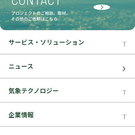
プロジェクトのご相談、取材、
その他のご依頼はこちら
サービス・ソリューション
事業領域
ニュース
サービス・ソリューション
気象テクノロジー
電力需要予測
気象テクノロジー
企業情報
太陽光発電
総合数値気象予測システムSYNFOS
風力発電