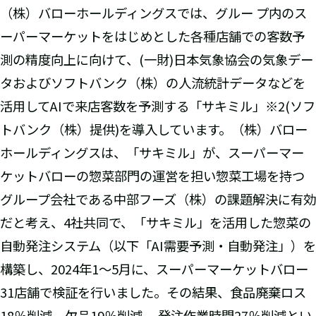
（株）バローホールディングスでは、グルー プ内のス
ーパーマーケットをはじめとした各種店舗での客数予
測の精度向上に向けて、(一財)日本気象協会の気象デー
タおよびソフトバンク（株）の人流統計データなどを
活用してAIで来店客数を予測する「サキミル」※2(ソフ
トバンク（株）提供)を導入しています。（株）バロー
ホールディングスは、「サキミル」が、スーパーマー
ケットバローの惣菜部門の運営を担い惣菜工場を持つ
グループ会社である中部フーズ（株）の課題解決に有効
だと考え、4社共同で、「サキミル」を活用した惣菜の
自動発注システム（以下「AI需要予測・自動発注」）を
構築し、2024年1～5月に、スーパーマーケットバロー
31店舗で検証を行いました。その結果、食品廃棄ロス
18％削減、欠品19％削減 、発注作業時間27％削減とい