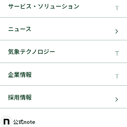
サービス・ソリューション
事業領域
ニュース
サービス・ソリューション
気象テクノロジー
電力需要予測
気象テクノロジー
企業情報
太陽光発電
総合数値気象予測システムSYNFOS
風力発電
日本気象協会とは
採用情報
JWA統合気象予測
環境アセスメント
組織概要
物理学的手法とAIを用いた日射量の短時間予測
公式note
防災・危機管理・気候変動対策
手法の開発
沿革