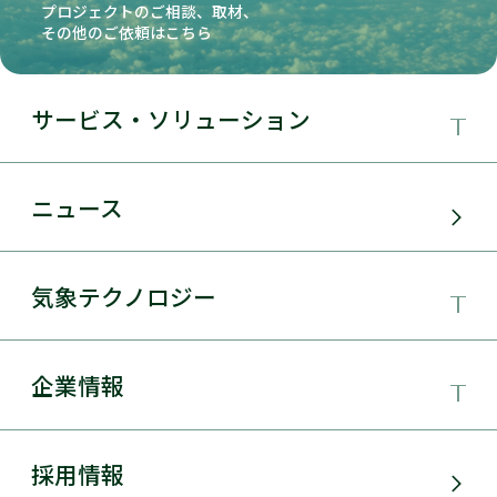
プロジェクトのご相談、取材、
その他のご依頼はこちら
サービス・ソリューション
事業領域
ニュース
サービス・ソリューション
気象テクノロジー
電力需要予測
気象テクノロジー
企業情報
太陽光発電
総合数値気象予測システムSYNFOS
風力発電
日本気象協会とは
採用情報