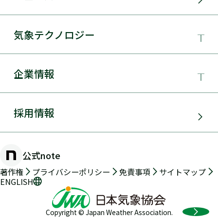
サービス・ソリューション
気象テクノロジー
電力需要予測
気象テクノロジー
企業情報
太陽光発電
総合数値気象予測システムSYNFOS
風力発電
日本気象協会とは
採用情報
JWA統合気象予測
環境アセスメント
組織概要
物理学的手法とAIを用いた日射量の短時間予測
公式note
防災・危機管理・気候変動対策
手法の開発
沿革
著作権
プライバシーポリシー
免責事項
サイトマップ
ENGLISH
交通（道路・鉄道・航空・船舶）
2年先長期気象予測
メッセージ
Copyright © Japan Weather Association.
気象海象予測・実況データ提供