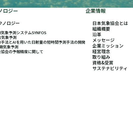
ノロジー
企業情報
クノロジー
日本気象協会とは
組織概要
気象予測システムSYNFOS
沿革
合気象予測
メッセージ
的手法とAIを用いた日射量の短時間予測手法の開発
企業ミッション
長期気象予測
経営理念
象協会の予報精度に関して
取り組み
資格&受賞
サステナビリティ