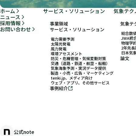
ホーム
サービス・ソリューション
気象テク
ニュース
採用情報
事業領域
気象テ
お問い合わせ
サービス・ソリューション
総合数値
JWA統
電力需要予測
物理学
太陽光発電
2年先
風力発電
日本気
環境アセスメント
論文
防災・危機管理・気候変動対策
交通（道路・鉄道・航空・船舶）
気象海象予測・実況データ提供
製造・小売・広告・マーケティング
tenki.jp、メディア向け
ウェブ・アプリ、その他サービス
事例紹介
公式note