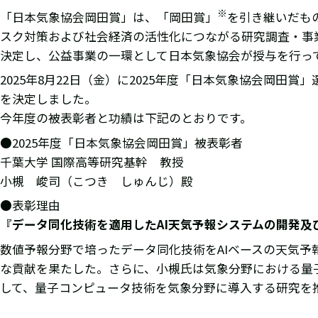
※
「日本気象協会岡田賞」は、「岡田賞」
を引き継いだも
スク対策および社会経済の活性化につながる研究調査・事
決定し、公益事業の一環として日本気象協会が授与を行って
2025年8月22日（金）に2025年度「日本気象協会岡田
を決定しました。
今年度の被表彰者と功績は下記のとおりです。
●2025年度「日本気象協会岡田賞」被表彰者
千葉大学 国際高等研究基幹 教授
小槻 峻司（こつき しゅんじ）殿
●表彰理由
『データ同化技術を適用したAI天気予報システムの開発
数値予報分野で培ったデータ同化技術をAIベースの天気
な貢献を果たした。さらに、小槻氏は気象分野における量
して、量子コンピュータ技術を気象分野に導入する研究を