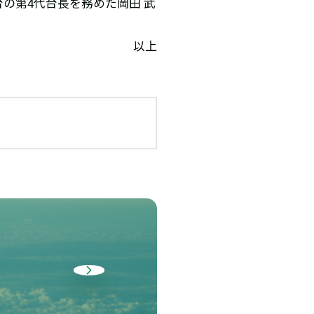
の第4代台長を務めた岡田 武
以上