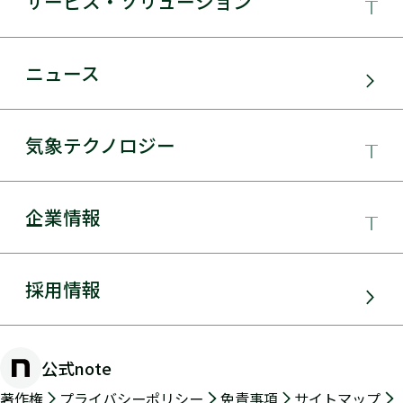
サービス・ソリューション
事業領域
ニュース
サービス・ソリューション
気象テクノロジー
電力需要予測
気象テクノロジー
企業情報
太陽光発電
総合数値気象予測システムSYNFOS
風力発電
日本気象協会とは
採用情報
JWA統合気象予測
環境アセスメント
組織概要
物理学的手法とAIを用いた日射量の短時間予測
公式note
防災・危機管理・気候変動対策
手法の開発
沿革
著作権
プライバシーポリシー
免責事項
サイトマップ