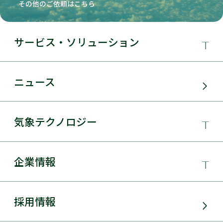
その他のご依頼はこちら
サービス・ソリューション
事業領域
ニュース
サービス・ソリューション
気象テクノロジー
電力需要予測
気象テクノロジー
企業情報
太陽光発電
総合数値気象予測システムSYNFOS
風力発電
日本気象協会とは
採用情報
JWA統合気象予測
環境アセスメント