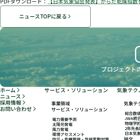
PDFダウンロード：
【日本気象協会発表】からだ乾燥指数
ニュースTOPに戻る
プロジェクト
ホーム
サービス・ソリューション
気象テク
ニュース
採用情報
事業領域
気象テ
お問い合わせ
サービス・ソリューション
総合数値
JWA統
電力需要予測
物理学
太陽光発電
2年先
風力発電
日本気
環境アセスメント
論文
防災・危機管理・気候変動対策