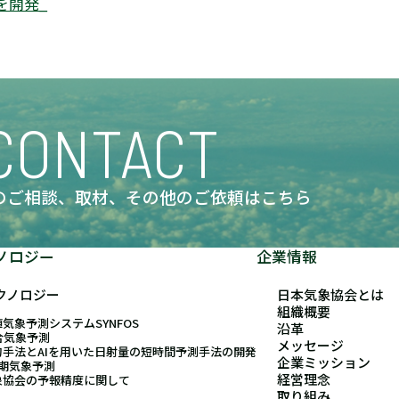
を開発_
CONTACT
のご相談、取材、
その他のご依頼はこちら
ノロジー
企業情報
クノロジー
日本気象協会とは
組織概要
気象予測システムSYNFOS
沿革
合気象予測
メッセージ
的手法とAIを用いた日射量の短時間予測手法の開発
企業ミッション
長期気象予測
経営理念
象協会の予報精度に関して
取り組み