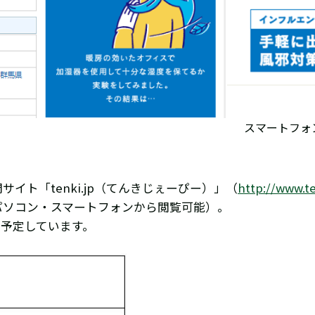
スマートフォン
イト「tenki.jp（てんきじぇーぴー）」（
http://www.te
パソコン・スマートフォンから閲覧可能）。
）を予定しています。