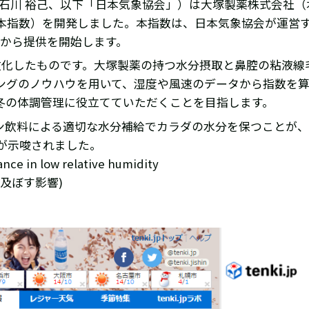
：石川 裕己、以下「日本気象協会」）は大塚製薬株式会社
本指数）を開発しました。本指数は、日本気象協会が運営
（金）から提供を開始します。
数化したものです。大塚製薬の持つ水分摂取と鼻腔の粘液線
ングのノウハウを用いて、湿度や風速のデータから指数を
冬の体調管理に役立てていただくことを目指します。
ン飲料による適切な水分補給でカラダの水分を保つことが、
が示唆されました。
nce in low relative humidity
及ぼす影響)