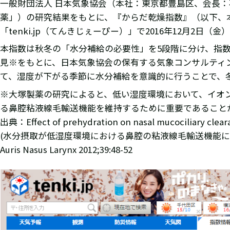
一般財団法人 日本気象協会（本社：東京都豊島区、会長
薬」）の研究結果をもとに、『からだ乾燥指数』（以下、
「tenki.jp（てんきじぇーぴー）」で2016年12月2日
本指数は秋冬の「水分補給の必要性」を5段階に分け、指
見※をもとに、日本気象協会の保有する気象コンサルティ
て、湿度が下がる季節に水分補給を意識的に行うことで、
※大塚製薬の研究によると、低い湿度環境において、イオ
る鼻腔粘液線毛輸送機能を維持するために重要であること
出典：Effect of prehydration on nasal mucociliary cleara
(水分摂取が低湿度環境における鼻腔の粘液線毛輸送機能に
Auris Nasus Larynx 2012;39:48-52