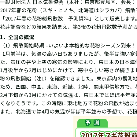
一般財団法人 日本気象協会（本社：東京都豊島区、会長：石
2017年春の花粉（スギ・ヒノキ、北海道はシラカバ）飛
「2017年春の花粉総飛散数 予測資料」として販売します
花芽調査などの結果を踏まえ、第3報の花粉飛散数予測か
1
．全国の概況
（
1
）飛散開始時期
–
いよいよ本格的な花粉シーズン到来！
1月前半は、気温の高い日もありましたが、後半は強い寒
た、気圧の谷や上空の寒気の影響により、東日本の日本海
1月後半から2月はじめにかけて、寒中らしい寒さが続き
粉の飛散開始（注1）を確認できました。東京都内の観測
ため、四国、中国、東海、近畿、北陸、関東甲信地方で、
2月下旬から3月にかけての気温は、東日本ではほぼ平年
くなりそうです。この時期に東北地方で花粉の飛散が始ま
また、北海道では4月の気温がほぼ平年並みの予想で、花