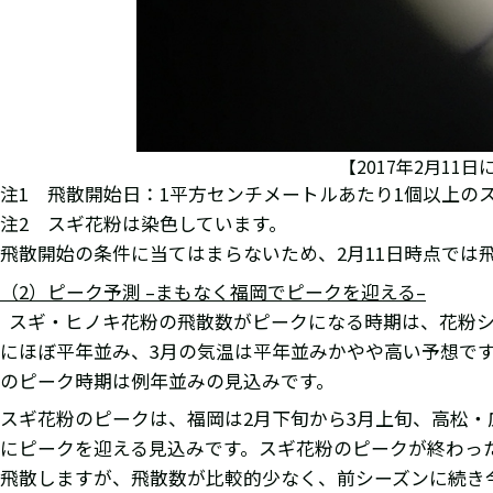
【2017年2月1
注1 飛散開始日：1平方センチメートルあたり1個以上の
注2 スギ花粉は染色しています。
飛散開始の条件に当てはまらないため、2月11日時点では
（
2
）ピーク予測
–
まもなく福岡でピークを迎える
–
スギ・ヒノキ花粉の飛散数がピークになる時期は、花粉シ
にほぼ平年並み、3月の気温は平年並みかやや高い予想で
のピーク時期は例年並みの見込みです。
スギ花粉のピークは、福岡は2月下旬から3月上旬、高松・
にピークを迎える見込みです。スギ花粉のピークが終わっ
飛散しますが、飛散数が比較的少なく、前シーズンに続き