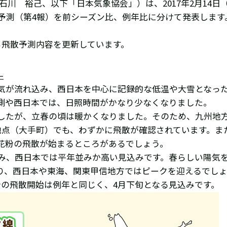
川 裕己、以下「日本気象協会」）は、2017年2月14日
散予測（第4報）を前シーズン比、例年比に分けて発表しま
。
ら飛散予測内容を更新しています。
–
気が流れ込み、西日本を中心に記録的な低温や大雪となっ
側や西日本では、日照時間がかなり少なくなりました。
ましたが、立春の頃は暖かくなりました。そのため、九州地
地点（大手町）でも、わずかに飛散が確認されています。ま
花粉の飛散が始まるところがあるでしょう。
並み、西日本では平年並みか高い見込みです。春らしい陽気
り、西日本や東海、関東甲信地方ではピークを迎えるでし
粉の飛散開始は例年と同じく、4月下旬となる見込みです。