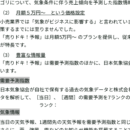
ゴリについて、気象条件に伴う売上傾向を予測した指数情
（2）
月額５万円～ という価格設定
小売業界では「気象がビジネスに影響する」と言われてい
策するまでには至りませんでした。
「売りドキ！予報」は月額5万円～ のプランを提供し、
が特長です。
（3）
豊富な情報量
「売りドキ！予報」は需要予測指数のほかに、日本気象協
います。
需要予測指数
日本気象協会が自社で保有する過去の気象データと株式会社 Tr
タを解析して、［当日］、［週間］の需要予測を7ランク
ランク：
気象情報
当日の天気予報、1週間先の天気予報を需要予測指数と同
さらに、雨、強風、雪などのお知らせ機能を搭載すること