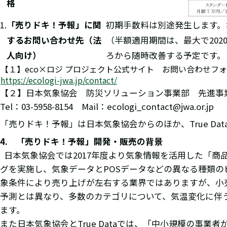
格
「売りドキ！予報」に関
初期手数料は別途発生します。
するお問い合わせ先（法
（半額適用期間は、最大で20
人向け）
ろから随時改善する予定です。
【１】eco×ロジ プロジェクト公式サイト お問い合わせフ
https://ecologi-jwa.jp/contact/
【２】日本気象協会 防災ソリューション事業部 先進事
Tel：03-5958-8154 Mail：ecologi_contact@jwa.or.jp
「売りドキ！予報」は日本気象協会からのほか、True Da
4. 「売りドキ！予報」開発・販売の背景
日本気象協会では2017年度より気象情報を活用した「商
グを実施し、気象データとPOSデータなどの異なる種類
象条件により売り上げが左右する業界ではありますが、小
予測とは異なり、多数のカテゴリについて、気温変化に伴
ます。
また日本気象協会とTrue Dataでは、「中小規模の事