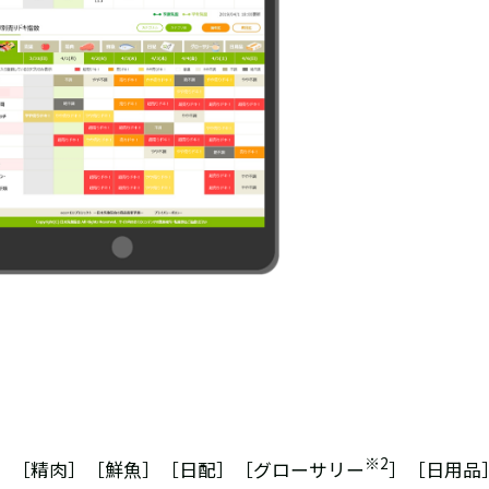
※
2
果］［精肉］［鮮魚］［日配］［グローサリー
］［日用品