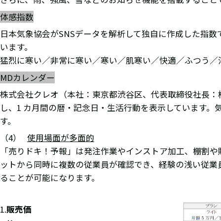
体感指数
日本気象協会がSNSデータを解析して独自に作成した指
います。
猛烈に寒い／非常に寒い／寒い／肌寒い／快適／ふつう／汗
MDカレンダー
株式会社クレオ（本社：東京都渋谷区、代表取締役社長：
し、1 カ月間の暦・記念日・生活行動を表示しています。
す。
（4）
使用場面が多面的
「売りドキ！予報」は発注作業やインストア加工、棚割や
ットから同時に複数の従業員が確認でき、経験の浅い従業
ることが可能になります。
販売価