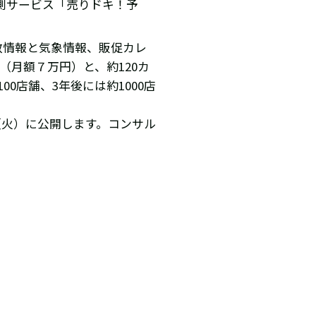
測サービス「売りドキ！予
数情報と気象情報、販促カレ
（月額７万円）と、約120カ
0店舗、3年後には約1000店
3日（火）に公開します。コンサル