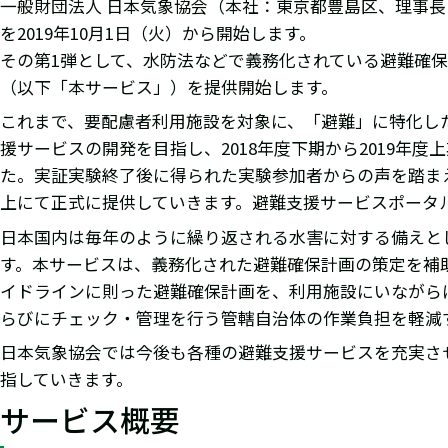
一般財団法人 日本気象協会（本社：東京都豊島区、理事
を2019年10月1日（火）から開始します。
その第1弾として、水防法などで義務化されている避難確
（以下「本サービス」）を提供開始します。
これまで、要配慮者利用施設を対象に、「避難」に特化し
援サービスの開発を目指し、2018年度下期から2019
た。実証実験終了後に得られた実験参加者からの声を踏ま
上にて正式に提供していきます。避難支援サービスポータル
日本国内は毎年のように繰り返される水害に対する備えと
す。本サービスは、義務化された避難確保計画の策定を補
イドラインに則った避難確保計画を、利用施設にいながら
らびにチェック・管理を行う管轄自治体の作業負担を軽減
日本気象協会では今後も各種の避難支援サービスを充実さ
指していきます。
サービス概要