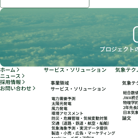
プロジェクト
ホーム
サービス・ソリューション
気象テク
ニュース
採用情報
事業領域
気象テ
お問い合わせ
サービス・ソリューション
総合数値
JWA統
電力需要予測
物理学
太陽光発電
2年先
風力発電
日本気
環境アセスメント
論文
防災・危機管理・気候変動対策
交通（道路・鉄道・航空・船舶）
気象海象予測・実況データ提供
製造・小売・広告・マーケティング
tenki.jp、メディア向け