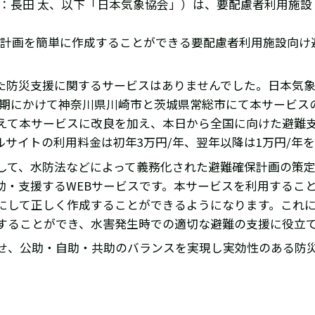
長：長田 太、以下「日本気象協会」）は、要配慮者利用施
保計画を簡単に作成することができる要配慮者利用施設向け
た防災支援に関するサービスはありませんでした。日本気
年度上期にかけて神奈川県川崎市と茨城県常総市にて本サービ
えて本サービスに改良を加え、本日から全国に向けた避難
サイトの利用料金は初年3万円/年、翌年以降は1万円/年
して、水防法などによって義務化された避難確保計画の策
助・支援するWEBサービスです。本サービスを利用するこ
にして正しく作成することができるようになります。これ
することができ、水害発生時での適切な避難の支援に役立
せ、公助・自助・共助のバランスを実現し実効性のある防