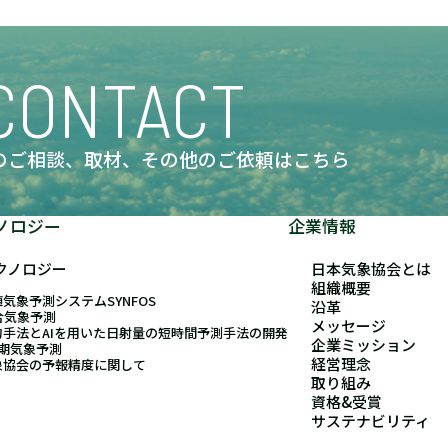
CONTACT
のご相談、取材、
その他のご依頼はこちら
ノロジー
企業情報
クノロジー
日本気象協会とは
組織概要
気象予測システムSYNFOS
沿革
合気象予測
メッセージ
的手法とAIを用いた日射量の短時間予測手法の開発
企業ミッション
長期気象予測
経営理念
象協会の予報精度に関して
取り組み
資格&受賞
サステナビリティ