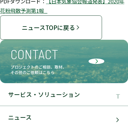
PDFダウンロード：
【日本気象協会報道発表】2020年
花粉飛散予測第1報_
ニュースTOPに戻る
CONTACT
プロジェクトのご相談、取材、
その他のご依頼はこちら
サービス・ソリューション
事業領域
ニュース