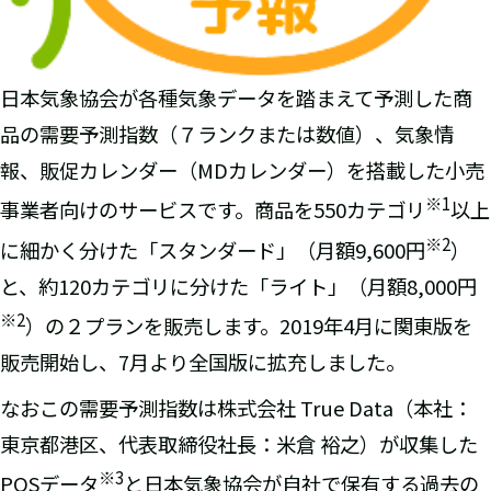
日本気象協会が各種気象データを踏まえて予測した商
品の需要予測指数（７ランクまたは数値）、気象情
報、販促カレンダー（MDカレンダー）を搭載した小売
※
1
事業者向けのサービスです。商品を550カテゴリ
以上
※
2
に細かく分けた「スタンダード」（月額9,600円
）
と、約120カテゴリに分けた「ライト」（月額8,000円
※
2
）の２プランを販売します。2019年4月に関東版を
販売開始し、7月より全国版に拡充しました。
なおこの需要予測指数は株式会社 True Data（本社：
東京都港区、代表取締役社長：米倉 裕之）が収集した
※
3
POSデータ
と日本気象協会が自社で保有する過去の