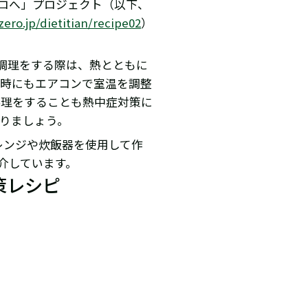
ゼロへ」プロジェクト（以下、
ero.jp/dietitian/recipe02
）
調理をする際は、熱とともに
理時にもエアコンで室温を調整
料理をすることも熱中症対策に
りましょう。
レンジや炊飯器を使用して作
介しています。
策レシピ