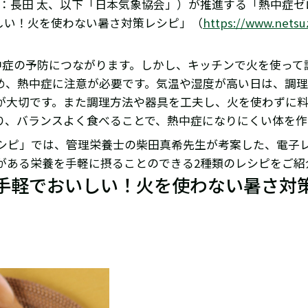
長：長田 太、以下「日本気象協会」）が推進する「熱中症
いしい！火を使わない暑さ対策レシピ」（
https://www.netsuz
中症の予防につながります。しかし、キッチンで火を使って
め、熱中症に注意が必要です。気温や湿度が高い日は、調
が大切です。また調理方法や器具を工夫し、火を使わずに
り、バランスよく食べることで、熱中症になりにくい体を作
シピ」では、管理栄養士の柴田真希先生が考案した、電子
がある栄養を手軽に摂ることのできる2種類のレシピをご紹
手軽でおいしい！火を使わない暑さ対