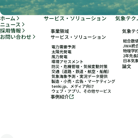
ホーム
サービス・ソリューション
気象テク
ニュース
採用情報
事業領域
気象テ
お問い合わせ
サービス・ソリューション
総合数値
JWA統
電力需要予測
物理学
太陽光発電
2年先
風力発電
日本気
環境アセスメント
論文
防災・危機管理・気候変動対策
交通（道路・鉄道・航空・船舶）
気象海象予測・実況データ提供
製造・小売・広告・マーケティング
tenki.jp、メディア向け
ウェブ・アプリ、その他サービス
事例紹介