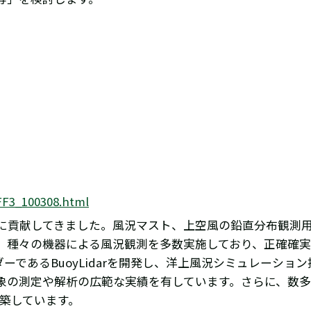
FF3_100308.html
に貢献してきました。風況マスト、上空風の鉛直分布観測
、種々の機器による風況観測を多数実施しており、正確確
であるBuoyLidarを開発し、洋上風況シミュレーショ
象の測定や解析の広範な実績を有しています。さらに、数
構築しています。