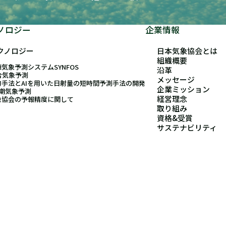
ノロジー
企業情報
クノロジー
日本気象協会とは
組織概要
気象予測システムSYNFOS
沿革
合気象予測
メッセージ
的手法とAIを用いた日射量の短時間予測手法の開発
企業ミッション
長期気象予測
経営理念
象協会の予報精度に関して
取り組み
資格&受賞
サステナビリティ