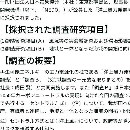
一般財団法人日本気象協会（本社：東京都豊島区、理事長
開発機構（以下、「NEDO」）が公募した「洋上風力発
に採択されました。
【採択された調査研究項目】
(1)調査研究項目(Ａ) 風況等の実海域調査および環境影
(2)調査研究項目(Ｂ) 地域と一体となった海域の開拓に
【調査の概要】
再生可能エネルギーの主力電源化の柱である「洋上風力発電
調査）と「調査Ｂ」（3海域調査の一元的な取りまとめ）
社長：成田 賢）と共同実施します。また「調査Ｂ」は日本
2050年カーボンニュートラルの実現に向けた今回の調査
で先行する「セントラル方式」（注）について、我が国へ
庁、有識者と連携し、地域と一体となった海域の開拓・開
注）セントラル方式とは：洋上風力について、政府等が導
リスクを軽減する仕組み