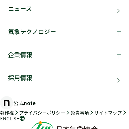
事業領域
ニュース
サービス・ソリューション
気象テクノロジー
電力需要予測
気象テクノロジー
企業情報
太陽光発電
総合数値気象予測システムSYNFOS
風力発電
日本気象協会とは
採用情報
JWA統合気象予測
環境アセスメント
組織概要
物理学的手法とAIを用いた日射量の短時間予測
公式note
防災・危機管理・気候変動対策
手法の開発
沿革
著作権
プライバシーポリシー
免責事項
サイトマップ
ENGLISH
交通（道路・鉄道・航空・船舶）
2年先長期気象予測
メッセージ