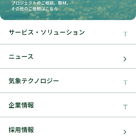
プロジェクトのご相談、取材、
その他のご依頼はこちら
サービス・ソリューション
事業領域
ニュース
サービス・ソリューション
気象テクノロジー
電力需要予測
気象テクノロジー
企業情報
太陽光発電
総合数値気象予測システムSYNFOS
風力発電
日本気象協会とは
採用情報