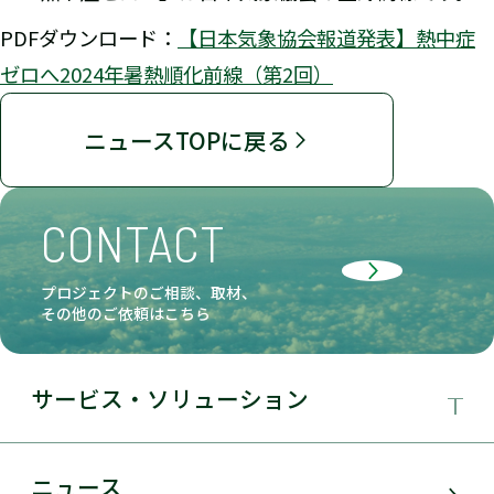
PDFダウンロード：
【日本気象協会報道発表】熱中症
ゼロへ2024年暑熱順化前線（第2回）
ニュースTOPに戻る
CONTACT
プロジェクトのご相談、取材、
その他のご依頼はこちら
サービス・ソリューション
事業領域
ニュース