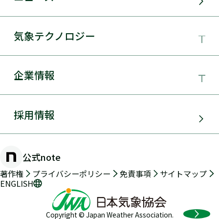
サービス・ソリューション
気象テクノロジー
電力需要予測
気象テクノロジー
企業情報
太陽光発電
総合数値気象予測システムSYNFOS
風力発電
日本気象協会とは
採用情報
JWA統合気象予測
環境アセスメント
組織概要
物理学的手法とAIを用いた日射量の短時間予測
公式note
防災・危機管理・気候変動対策
手法の開発
沿革
著作権
プライバシーポリシー
免責事項
サイトマップ
ENGLISH
交通（道路・鉄道・航空・船舶）
2年先長期気象予測
メッセージ
Copyright © Japan Weather Association.
気象海象予測・実況データ提供