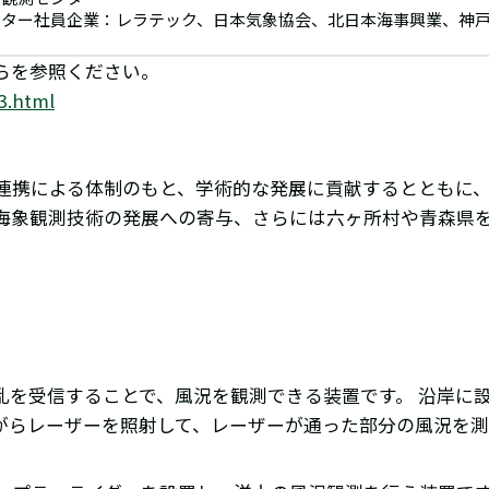
ンター社員企業：レラテック、日本気象協会、北日本海事興業、神
らを参照ください。
3.html
連携による体制のもと、学術的な発展に貢献するとともに
海象観測技術の発展への寄与、さらには六ヶ所村や青森県
乱を受信することで、風況を観測できる装置です。 沿岸に
がらレーザーを照射して、レーザーが通った部分の風況を測