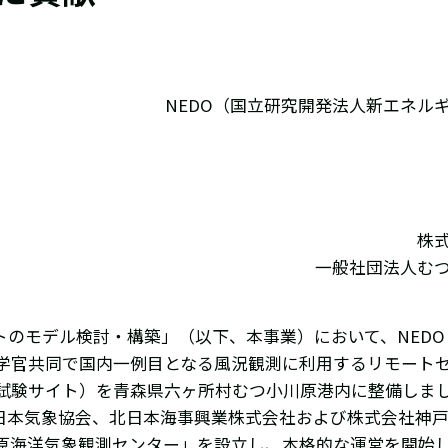
NEDO（国立研究開発法人新エネル
株
一般社団法人む
トのモデル検討・構築」（以下、本事業）において、NED
学官共同で国内一例目となる風況観測に利用するリモート
試験サイト）を青森県六ヶ所村むつ小川原港内に整備しま
日本気象協会、北日本海事興業株式会社および株式会社神戸
原海洋気象観測センター」を設立し、本格的な運営を開始