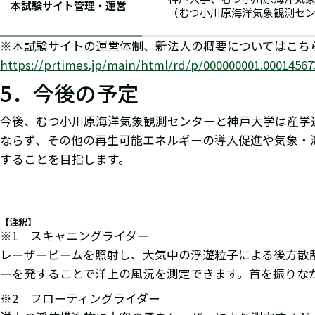
本試験サイト管理・運営
（むつ小川原海洋気象観測セ
※本試験サイトの運営体制、新法人の概要についてはこち
https://prtimes.jp/main/html/rd/p/000000001.00014567
5．今後の予定
今後、むつ小川原海洋気象観測センターと神戸大学は産学
ならず、その他の再生可能エネルギーの導入促進や気象・
することを目指します。
【注釈】
※1 スキャニングライダー
レーザービームを照射し、大気中の浮遊粒子による後方散
ーを発することで洋上の風況を測定できます。首を振りな
※2 フローティングライダー